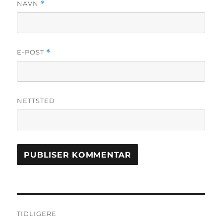
NAVN
*
E-POST
*
NETTSTED
Innleggsnavigasjon
TIDLIGERE