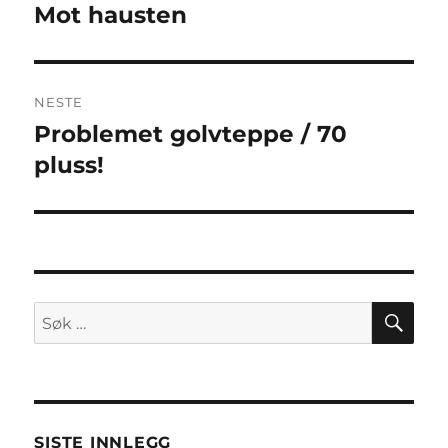
Mot hausten
Forrige
innlegg:
NESTE
Problemet golvteppe / 70
Neste
innlegg:
pluss!
SØ
Søk
etter:
SISTE INNLEGG