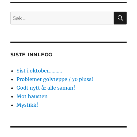
SØ
Søk
etter:
SISTE INNLEGG
Sist i oktober……….
Problemet golvteppe / 70 pluss!
Godt nytt år alle saman!
Mot hausten
Mystikk!