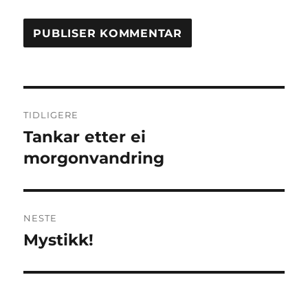
Innleggsnavigasjon
TIDLIGERE
Tankar etter ei
Forrige
innlegg:
morgonvandring
NESTE
Mystikk!
Neste
innlegg: