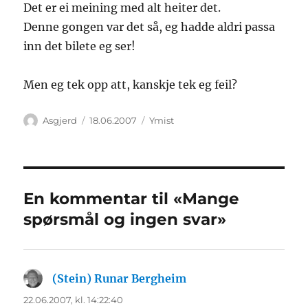
Det er ei meining med alt heiter det.
Denne gongen var det så, eg hadde aldri passa
inn det bilete eg ser!
Men eg tek opp att, kanskje tek eg feil?
Forfatter
Publisert
Kategorier
Asgjerd
18.06.2007
Ymist
En kommentar til «Mange
spørsmål og ingen svar»
(Stein) Runar Bergheim
sier:
22.06.2007, kl. 14:22:40